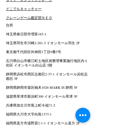
どこでもキャッチャー
クレーンゲーム鑑定団ＮＥＯ
住所
埼玉県春日部市増富163-1
埼玉県羽生市川崎2-281-3 イオンモール羽生 2F
東京都千代田区外神田1丁目9番5号
石川県白山市横江町土地区画整理事業施行地区内１
街区 イオンモール白山店 3階
静岡県浜松市西区志都呂2-37-1 イオンモール浜松志
都呂 3F
静岡県静岡市葵区柚木1026 MARK IS 静岡 3F
滋賀県草津市新浜町300 イオンモール草津 3F
兵庫県加古川市尾上町今福71-2
福岡県大川市大字向島1373-1
福岡県直方市湯野原2-1-1 イオンモール直方 2F