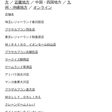
方
／
近畿地方
／ 中国・四国地方 ／
九
州・沖縄地方
／
オンライン
店舗名
埼玉レジャーランド春日部店
プラサカプコン羽生店
東京レジャーランド秋葉原店
ＭＩＲＡＩＮＯ イオンモール白山店
プラサカプコン志都呂店
マークイズ静岡店
ゲームランド草津店
アミパラ加古川店
マンガ倉庫大川店
プラザカプコン直方店
ＭＯＬＬＹ．ＯＮＬＩＮＥ
クレーンゲームトレバ
タイトーオンラインクレーン