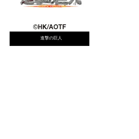
​進撃の巨人