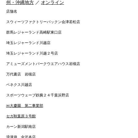
州・沖縄地方
／
オンライン
店舗名
スウィーツファクトリーパックン会津若松店
群馬レジャーランド高崎駅東口店
埼玉レジャーランド川越店
埼玉レジャーランド川越２号店
アミューズメントパークウエアハウス岩槻店
万代書店 岩槻店
ベネクス川越店
スポーツウェーブ鉄腕２４千葉浜野店
㈱大慶園 第二事業部
セガ秋葉原３号館
カーン新潟駅南店
浪漫遊 金沢本店