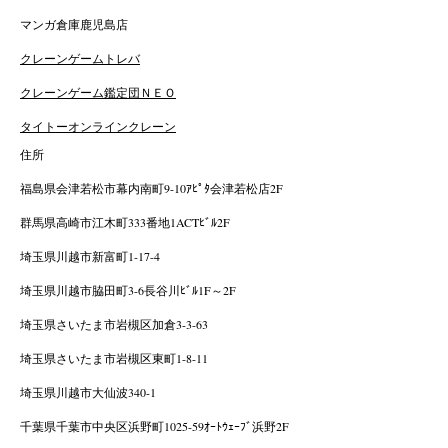
マンガ倉庫鹿児島店
クレーンゲームトレバ
クレーンゲーム鑑定団ＮＥＯ
タイトーオンラインクレーン
住所
福島県会津若松市幕内南町9-10ｱﾋﾟﾀ会津若松店2F
群馬県高崎市江木町333番地1ACTﾋﾞﾙ2F
埼玉県川越市新富町1-17-4
埼玉県川越市脇田町3-6長谷川ﾋﾞﾙ1F～2F
埼玉県さいたま市岩槻区加倉3-3-63
埼玉県さいたま市岩槻区東町1-8-11
埼玉県川越市大仙波340-1
千葉県千葉市中央区浜野町1025-59ｵｰﾄｳｪｰﾌﾞ浜野2F