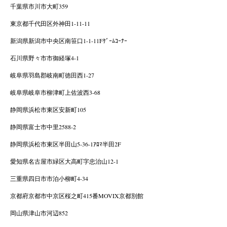
千葉県市川市大町359
東京都千代田区外神田1-11-11
新潟県新潟市中央区南笹口1-1-11Fｹﾞｰﾑｺｰﾅｰ
石川県野々市市御経塚4-1
岐阜県羽島郡岐南町徳田西1-27
岐阜県岐阜市柳津町上佐波西3-68
静岡県浜松市東区安新町105
静岡県富士市中里2588-2
静岡県浜松市東区半田山5-36-1ｱﾛﾏ半田2F
愛知県名古屋市緑区大高町字忠治山12-1
三重県四日市市泊小柳町4-34
京都府京都市中京区桜之町415番MOVIX京都別館
岡山県津山市河辺852