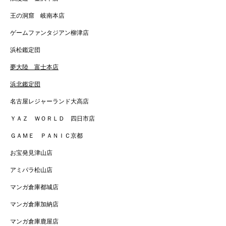
王の洞窟 岐南本店
ゲームファンタジアン柳津店
浜松鑑定団
夢大陸 富士本店
浜北鑑定団
名古屋レジャーランド大高店
ＹＡＺ ＷＯＲＬＤ 四日市店
ＧＡＭＥ ＰＡＮＩＣ京都
お宝発見津山店
アミパラ松山店
マンガ倉庫都城店
マンガ倉庫加納店
マンガ倉庫鹿屋店