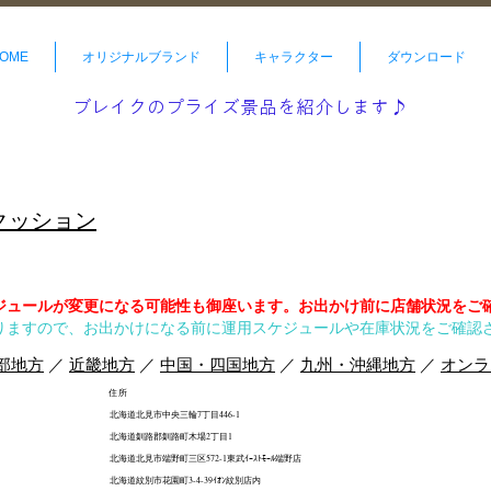
OME
オリジナルブランド
キャラクター
ダウンロード
ブレイクのプライズ景品を紹介します♪
クッション
ジュールが変更になる可能性も御座います。お出かけ前に店舗状況をご
りますので、お出かけになる前に運用スケジュールや在庫状況をご確認
部地方
／
近畿地方
／
中国・四国地方
／
九州・沖縄地方
／
オンラ
住所
北海道北見市中央三輪7丁目446-1
北海道釧路郡釧路町木場2丁目1
北海道北見市端野町三区572-1東武ｲｰｽﾄﾓｰﾙ端野店
北海道紋別市花園町3-4-39ｲｵﾝ紋別店内