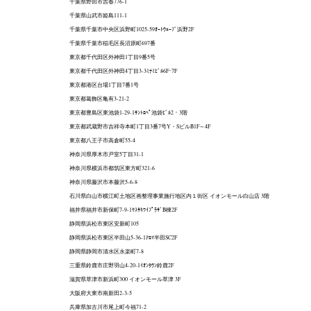
千葉県野田市吉春776-1
千葉県山武市姫島111-1
千葉県千葉市中央区浜野町1025-59ｵｰﾄｳｪｰﾌﾞ浜野2F
千葉県千葉市稲毛区長沼原町697番
東京都千代田区外神田1丁目9番5号
東京都千代田区外神田4丁目3-3ﾐﾅﾐﾋﾞﾙ6F･7F
東京都港区台場1丁目7番1号
東京都葛飾区亀有3-21-2
東京都豊島区東池袋1-29-1ｻﾝﾄﾛﾍﾟ池袋ﾋﾞﾙ2・3階
東京都武蔵野市吉祥寺本町1丁目3番7号Y・SビルB1F～4F
東京都八王子市高倉町55-4
神奈川県厚木市戸室5丁目31-1
神奈川県横浜市都筑区東方町321-6
神奈川県藤沢市本藤沢5-6-8
石川県白山市横江町土地区画整理事業施行地区内１街区 イオンモール白山店 3階
福井県福井市新保町7-9-1ﾔｽｻｷﾜｲﾌﾟﾗｻﾞB棟2F
静岡県浜松市東区安新町105
静岡県浜松市東区半田山5-36-1ｱﾛﾏ半田SC2F
静岡県静岡市清水区永楽町7-8
三重県鈴鹿市庄野羽山4-20-1ｲｵﾝﾀｳﾝ鈴鹿2F
滋賀県草津市新浜町300 イオンモール草津 3F
大阪府大東市南新田2-3-5
兵庫県加古川市尾上町今福71-2