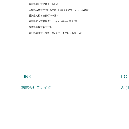
岡山県岡山市北区青江1-13-8
広島県広島市佐伯区石内東4丁目1-1ジアウトレット広島1F
香川県高松市伏石町2168番2
福岡県直方市湯野原2-1-1 イオンモール直方 2F
福岡県飯塚市楽市770-1
大分県大分市公園通り西2-1 パークプレイス大分 2F
LINK
FO
株式会社ブレイク
X（T