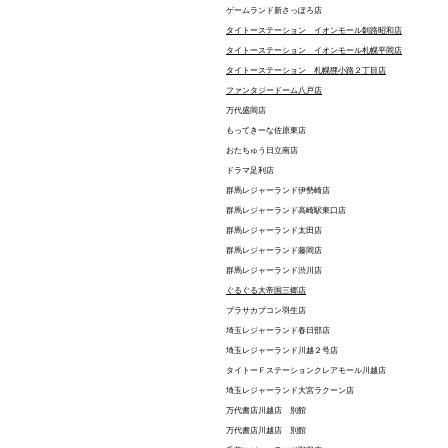
ゲームランド新さっぽろ店
タイトーステーション イオンモール釧路昭和店
タイトーステーション イオンモール札幌平岡店
タイトーステーション 札幌狸小路２丁目店
ファンタジードーム八戸店
万代盛岡店
もってきーな佐原東店
おたちゅう日立南店
ドラマ足利店
群馬レジャーランド伊勢崎店
群馬レジャーランド高崎駅東口店
群馬レジャーランド太田店
群馬レジャーランド藤岡店
群馬レジャーランド渋川店
ぐるぐる大帝国三郷店
プラサカプコン羽生店
埼玉レジャーランド春日部店
埼玉レジャーランド川越２号店
タイトーＦステーションクレアモール川越店
埼玉レジャーランド大宮ラクーン店
万代書店川越店 別館
万代書店川越店 別館