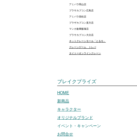
アミパラ岡山店
プラサカプコン広島店
アミパラ高松店
プラザカプコン直方店
マンガ倉庫飯塚店
プラサカプコン大分店
ネットクレーンモール「とるモ」
クレーンゲーム トレバ
タイトーオンラインクレーン
ブレイクプライズ
HOME
新商品
キャラクター
オリジナルブランド
イベント・キャンペーン
お問合せ