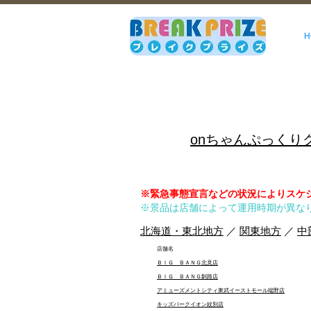
H
onちゃんぷっくり
※緊急事態宣言などの状況によりスケ
※景品は店舗によって運用時期が異な
北海道・東北地方
／
関東地方
／
中
店舗名
ＢＩＧ ＢＡＮＧ北見店
ＢＩＧ ＢＡＮＧ釧路店
アミューズメントシティ東武イーストモール端野店
キッズパークイオン紋別店