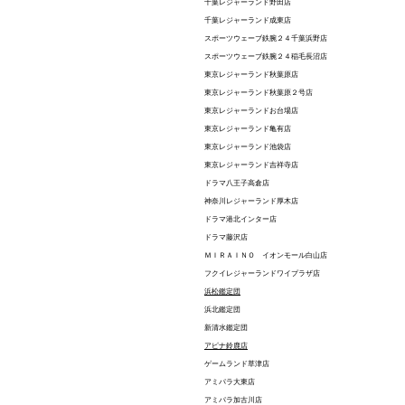
千葉レジャーランド野田店
千葉レジャーランド成東店
スポーツウェーブ鉄腕２４千葉浜野店
スポーツウェーブ鉄腕２４稲毛長沼店
東京レジャーランド秋葉原店
東京レジャーランド秋葉原２号店
東京レジャーランドお台場店
東京レジャーランド亀有店
東京レジャーランド池袋店
東京レジャーランド吉祥寺店
ドラマ八王子高倉店
神奈川レジャーランド厚木店
ドラマ港北インター店
ドラマ藤沢店
ＭＩＲＡＩＮＯ イオンモール白山店
フクイレジャーランドワイプラザ店
浜松鑑定団
浜北鑑定団
新清水鑑定団
アピナ鈴鹿店
ゲームランド草津店
アミパラ大東店
アミパラ加古川店