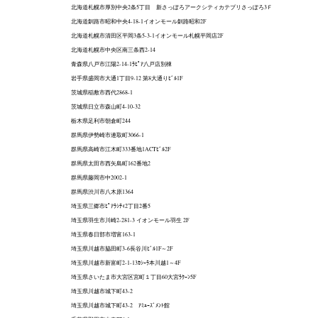
北海道札幌市厚別中央2条5丁目 新さっぽろアークシティカテプリさっぽろ3Ｆ
北海道釧路市昭和中央4-18-1イオンモール釧路昭和2F
北海道札幌市清田区平岡3条5-3-1イオンモール札幌平岡店2F
北海道札幌市中央区南三条西2-14
青森県八戸市江陽2-14-1ﾗﾋﾟｱ八戸店別棟
岩手県盛岡市大通1丁目9-12 第8大通りﾋﾞﾙ1F
茨城県稲敷市西代2868-1
茨城県日立市森山町4-10-32
栃木県足利市朝倉町244
群馬県伊勢崎市連取町3066-1
群馬県高崎市江木町333番地1ACTﾋﾞﾙ2F
群馬県太田市西矢島町162番地2
群馬県藤岡市中2002-1
群馬県渋川市八木原1364
埼玉県三郷市ﾋﾟｱﾗｼﾃｨ2丁目2番5
埼玉県羽生市川崎2-281-3 イオンモール羽生 2F
埼玉県春日部市増富163-1
埼玉県川越市脇田町3-6長谷川ﾋﾞﾙ1F～2F
埼玉県川越市新富町2-1-13ｶｼｰﾗ本川越1～4F
埼玉県さいたま市大宮区宮町１丁目60大宮ﾗｸｰﾝ5F
埼玉県川越市城下町43-2
埼玉県川越市城下町43-2 ｱﾐｭｰｽﾞﾒﾝﾄ館