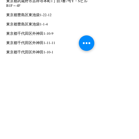
東京都武蔵野市吉祥寺本町1丁目3番7号Y・Sビル
B1F～4F
東京都豊島区東池袋1-22-12
東京都豊島区東池袋1-1-4
東京都千代田区外神田1-10-9
東京都千代田区外神田1-11-11
東京都千代田区外神田1-10-1
東京都町田市原町田6-13-17アーバンミサワビル
神奈川県厚木市戸室5丁目31-1
神奈川県川崎市川崎区日進町1-11川崎ﾙﾌﾛﾝ10F株式
会社山崎屋
新潟県上越市下門前薬島827-2
富山県富山市高木字貝塚2054
石川県金沢市藤江南2-105 1F
石川県加賀市箱宮町ヲ1-1
福井県福井市新保町7-9-1ﾔｽｻｷﾜｲﾌﾟﾗｻﾞB棟2F