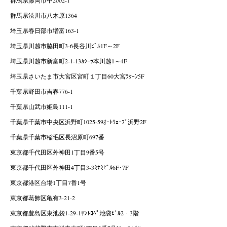
群馬県藤岡市中2002-1
群馬県渋川市八木原1364
埼玉県春日部市増富163-1
埼玉県川越市脇田町3-6長谷川ﾋﾞﾙ1F～2F
埼玉県川越市新富町2-1-13ｶｼｰﾗ本川越1～4F
埼玉県さいたま市大宮区宮町１丁目60大宮ﾗｸｰﾝ5F
千葉県野田市吉春776-1
千葉県山武市姫島111-1
千葉県千葉市中央区浜野町1025-59ｵｰﾄｳｪｰﾌﾞ浜野2F
千葉県千葉市稲毛区長沼原町697番
東京都千代田区外神田1丁目9番5号
東京都千代田区外神田4丁目3-3ﾐﾅﾐﾋﾞﾙ6F･7F
東京都港区台場1丁目7番1号
東京都葛飾区亀有3-21-2
東京都豊島区東池袋1-29-1ｻﾝﾄﾛﾍﾟ池袋ﾋﾞﾙ2・3階