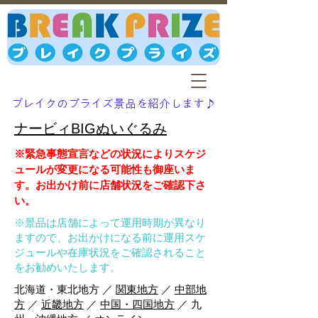
ブレイクのプライズ景品を紹介します♪
ナービィBIGぬいぐるみ
※緊急事態宣言などの状況によりスケジ
ュールが変更になる可能性も御座いま
す。お出かけ前に店舗状況をご確認下さ
い。
※景品は店舗によって運用時期が異なり
ますので、お出かけになる前に運用スケ
ジュールや在庫状況をご確認されること
をお勧めいたします。
北海道・東北地方 ／
関東地方
／
中部地
方
／
近畿地方
／
中国・四国地方
／ 九