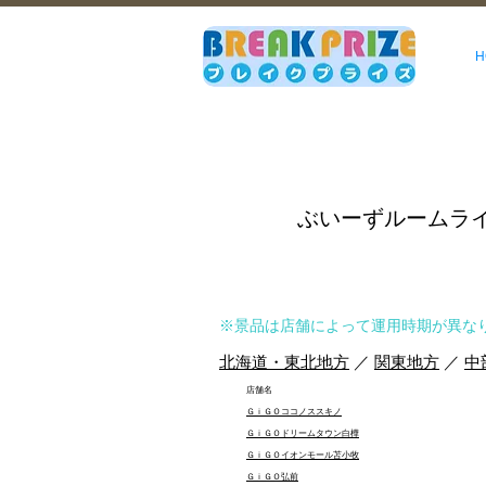
H
ぶいーずルームラ
※景品は店舗によって運用時期が異な
北海道・東北地方
／
関東地方
／
中
店舗名
ＧｉＧＯココノススキノ
ＧｉＧＯドリームタウン白樺
ＧｉＧＯイオンモール苫小牧
ＧｉＧＯ弘前