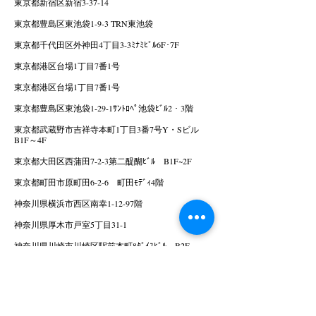
東京都新宿区新宿3-37-14
東京都豊島区東池袋1-9-3 TRN東池袋
東京都千代田区外神田4丁目3-3ﾐﾅﾐﾋﾞﾙ6F･7F
東京都港区台場1丁目7番1号
東京都港区台場1丁目7番1号
東京都豊島区東池袋1-29-1ｻﾝﾄﾛﾍﾟ池袋ﾋﾞﾙ2・3階
東京都武蔵野市吉祥寺本町1丁目3番7号Y・Sビル
B1F～4F
東京都大田区西蒲田7-2-3第二醍醐ﾋﾞﾙ B1F~2F
東京都町田市原町田6-2-6 町田ﾓﾃﾞｨ4階
神奈川県横浜市西区南幸1-12-97階
神奈川県厚木市戸室5丁目31-1
神奈川県川崎市川崎区駅前本町8ﾀﾞｲｽﾋﾞﾙ B2F
神奈川県川崎市川崎区駅前本町7岡田屋ﾓｱｰｽﾞ内 1･
2F
神奈川県海老名市中央1丁目6-1 ﾏﾙｲﾌｧﾐﾘｰ海老名3F