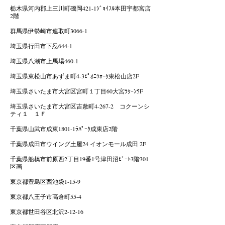
栃木県河内郡上三川町磯岡421-1ｼﾞｮｲﾌﾙ本田宇都宮店
2階
群馬県伊勢崎市連取町3066-1
埼玉県行田市下忍644-1
埼玉県八潮市上馬場460-1
埼玉県東松山市あずま町4-3ﾋﾟｵﾆｳｫｰｸ東松山店2F
埼玉県さいたま市大宮区宮町１丁目60大宮ﾗｸｰﾝ5F
埼玉県さいたま市大宮区吉敷町4-267-2 コクーンシ
ティ１ １Ｆ
千葉県山武市成東1801-1ﾗﾊﾟｰｸ成東店2階
千葉県成田市ウイング土屋24 イオンモール成田 2F
千葉県船橋市前原西2丁目19番1号津田沼ﾋﾞｰﾄ3階301
区画
東京都豊島区西池袋1-15-9
東京都八王子市高倉町55-4
東京都世田谷区北沢2-12-16