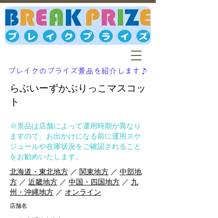
ブレイクのプライズ景品を紹介します♪
らぶいーずかぶりっこマスコッ
ト
※景品は店舗によって運用時期が異なり
ますので、お出かけになる前に運用スケ
ジュールや在庫状況をご確認されること
をお勧めいたします。
北海道・東北地方
／
関東地方
／
中部地
方
／
近畿地方
／
中国・四国地方
／
九
州・沖縄地方
／
オンライン
店舗名