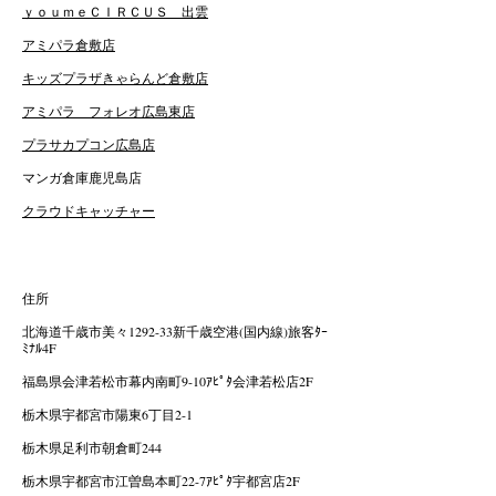
ｙｏｕｍｅＣＩＲＣＵＳ 出雲
アミパラ倉敷店
キッズプラザきゃらんど倉敷店
アミパラ フォレオ広島東店
プラサカプコン広島店
マンガ倉庫鹿児島店
クラウドキャッチャー
住所
北海道千歳市美々1292-33新千歳空港(国内線)旅客ﾀｰ
ﾐﾅﾙ4F
福島県会津若松市幕内南町9-10ｱﾋﾟﾀ会津若松店2F
栃木県宇都宮市陽東6丁目2-1
栃木県足利市朝倉町244
栃木県宇都宮市江曽島本町22-7ｱﾋﾟﾀ宇都宮店2F