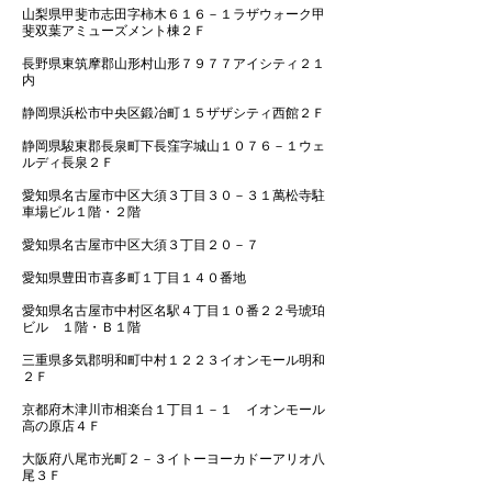
山梨県甲斐市志田字柿木６１６－１ラザウォーク甲
斐双葉アミューズメント棟２Ｆ
長野県東筑摩郡山形村山形７９７７アイシティ２１
内
静岡県浜松市中央区鍛冶町１５ザザシティ西館２Ｆ
静岡県駿東郡長泉町下長窪字城山１０７６－１ウェ
ルディ長泉２Ｆ
愛知県名古屋市中区大須３丁目３０－３１萬松寺駐
車場ビル１階・２階
愛知県名古屋市中区大須３丁目２０－７
愛知県豊田市喜多町１丁目１４０番地
愛知県名古屋市中村区名駅４丁目１０番２２号琥珀
ビル １階・Ｂ１階
三重県多気郡明和町中村１２２３イオンモール明和
２Ｆ
京都府木津川市相楽台１丁目１－１ イオンモール
高の原店４Ｆ
大阪府八尾市光町２－３イトーヨーカドーアリオ八
尾３Ｆ