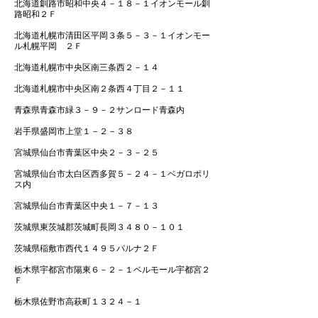
北海道釧路市昭和中央４－１８－１イオンモール釧
路昭和２Ｆ
北海道札幌市清田区平岡３条５－３－１イオンモー
ル札幌平岡 ２Ｆ
北海道札幌市中央区南三条西２－１４
北海道札幌市中央区南２条西４丁目２－１１
青森県青森市緑３－９－２サンロード青森内
岩手県盛岡市上堂１－２－３８
宮城県仙台市青葉区中央２－３－２５
宮城県仙台市太白区西多賀５－２４－１ベガロポリ
ス内
宮城県仙台市青葉区中央１－７－１３
茨城県東茨城郡茨城町長岡３４８０－１０１
茨城県稲敷市西代１４９５パルナ２Ｆ
栃木県宇都宮市陽東６－２－１ベルモール宇都宮２
Ｆ
栃木県佐野市高萩町１３２４－１