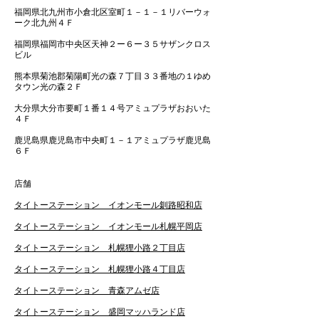
福岡県北九州市小倉北区室町１－１－１リバーウォ
ーク北九州４Ｆ
福岡県福岡市中央区天神２ー６ー３５サザンクロス
ビル
熊本県菊池郡菊陽町光の森７丁目３３番地の１ゆめ
タウン光の森２Ｆ
大分県大分市要町１番１４号アミュプラザおおいた
４Ｆ
鹿児島県鹿児島市中央町１－１アミュプラザ鹿児島
６Ｆ
​店舗
タイトーステーション イオンモール釧路昭和店
タイトーステーション イオンモール札幌平岡店
タイトーステーション 札幌狸小路２丁目店
タイトーステーション 札幌狸小路４丁目店
タイトーステーション 青森アムゼ店
タイトーステーション 盛岡マッハランド店