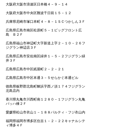
大阪府大阪市浪速区日本橋４－９－１４
大阪府大阪市中央区難波千日前１５－１２
兵庫県尼崎市塚口本町４－８－１ＳＣつかしん３Ｆ
広島県広島市南区松原町５－１ビッグフロント広
島 Ｂ２Ｆ
広島県福山市神辺町大字新道上字２－１０－２６フ
ジグラン神辺店３Ｆ
広島県広島市安佐南区緑井１－５－２フジグラン緑
井３Ｆ
広島県広島市中区紙屋町２－２－２１
広島県広島市中区本通３－５せらかぐ本通ビル
徳島県板野郡北島町鯛浜字西ノ須１７４フジグラン
北島店内
香川県丸亀市川西町南１２８０－１フジグラン丸亀
バッハ棟２Ｆ
愛媛県松山市衣山１－１８８パルティ・フジ衣山内
福岡県福岡市博多区住吉１－２－２２キャナルシテ
ィ博多４Ｆ