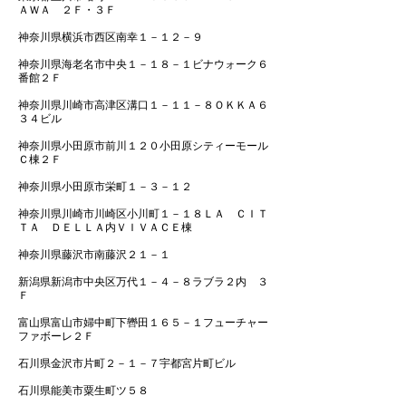
ＡＷＡ ２Ｆ・３Ｆ
神奈川県横浜市西区南幸１－１２－９
神奈川県海老名市中央１－１８－１ビナウォーク６
番館２Ｆ
神奈川県川崎市高津区溝口１－１１－８ＯＫＫＡ６
３４ビル
神奈川県小田原市前川１２０小田原シティーモール
Ｃ棟２Ｆ
神奈川県小田原市栄町１－３－１２
神奈川県川崎市川崎区小川町１－１８ＬＡ ＣＩＴ
ＴＡ ＤＥＬＬＡ内ＶＩＶＡＣＥ棟
神奈川県藤沢市南藤沢２１－１
新潟県新潟市中央区万代１－４－８ラブラ２内 ３
Ｆ
富山県富山市婦中町下轡田１６５－１フューチャー
ファボーレ２Ｆ
石川県金沢市片町２－１－７宇都宮片町ビル
石川県能美市粟生町ツ５８