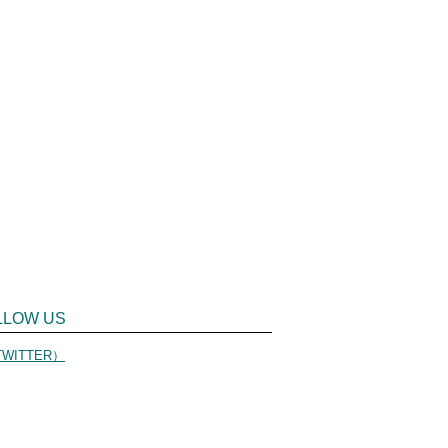
LLOW US
WITTER）