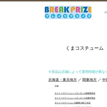
H
​くまコスチューム
※景品は店舗によって運用時期が異な
北海道・東北地方
／
関東地方
／
中
店舗
タイトーステーション イオンモール釧路昭和店
タイトーステーション イオンモール札幌平岡店
タイトーステーション 札幌狸小路2丁目店