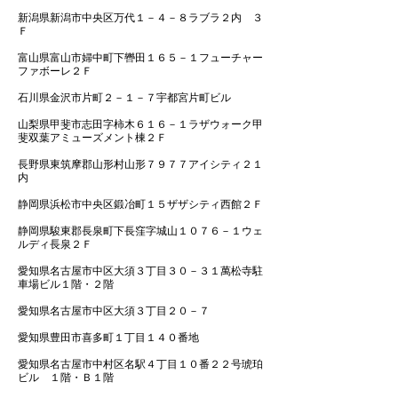
新潟県新潟市中央区万代１－４－８ラブラ２内 ３
Ｆ
富山県富山市婦中町下轡田１６５－１フューチャー
ファボーレ２Ｆ
石川県金沢市片町２－１－７宇都宮片町ビル
山梨県甲斐市志田字柿木６１６－１ラザウォーク甲
斐双葉アミューズメント棟２Ｆ
長野県東筑摩郡山形村山形７９７７アイシティ２１
内
静岡県浜松市中央区鍛冶町１５ザザシティ西館２Ｆ
静岡県駿東郡長泉町下長窪字城山１０７６－１ウェ
ルディ長泉２Ｆ
愛知県名古屋市中区大須３丁目３０－３１萬松寺駐
車場ビル１階・２階
愛知県名古屋市中区大須３丁目２０－７
愛知県豊田市喜多町１丁目１４０番地
愛知県名古屋市中村区名駅４丁目１０番２２号琥珀
ビル １階・Ｂ１階