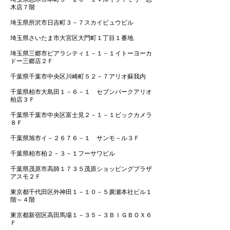
木店７階
埼玉県所沢市日吉町３－７スカイビュウビル
埼玉県さいたま市大宮区大門町１丁目１番地
埼玉県三郷市ピアラシティ１－１－１イトーヨーカ
ドー三郷店２Ｆ
千葉県千葉市中央区川崎町５２－７アリオ蘇我内
千葉県柏市大島田１－６－１ セブンパークアリオ
柏店３Ｆ
千葉県千葉市中央区富士見２－１－１ビックカメラ
８Ｆ
千葉県旭市イ－２６７６－１ サンモ－ル３Ｆ
千葉県柏市柏２－３－１フーサワビル
千葉県茂原市高師１７３５茂原ショッピングプラザ
アスモ２Ｆ
東京都千代田区外神田１－１０－５廣瀬本社ビル１
階～４階
東京都新宿区高田馬場１－３５－３ＢＩＧＢＯＸ６
Ｆ