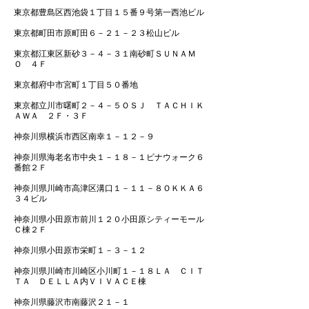
東京都豊島区西池袋１丁目１５番９号第一西池ビル
東京都町田市原町田６－２１－２３松山ビル
東京都江東区新砂３－４－３１南砂町ＳＵＮＡＭ
Ｏ ４Ｆ
東京都府中市宮町１丁目５０番地
東京都立川市曙町２－４－５ＯＳＪ ＴＡＣＨＩＫ
ＡＷＡ ２Ｆ・３Ｆ
神奈川県横浜市西区南幸１－１２－９
神奈川県海老名市中央１－１８－１ビナウォーク６
番館２Ｆ
神奈川県川崎市高津区溝口１－１１－８ＯＫＫＡ６
３４ビル
神奈川県小田原市前川１２０小田原シティーモール
Ｃ棟２Ｆ
神奈川県小田原市栄町１－３－１２
神奈川県川崎市川崎区小川町１－１８ＬＡ ＣＩＴ
ＴＡ ＤＥＬＬＡ内ＶＩＶＡＣＥ棟
神奈川県藤沢市南藤沢２１－１