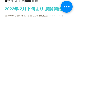
■サイズ：約6×5ｃｍ
2022年 2月下旬より 展開開始
※写真と商品とは異なる場合がございます｡
※店舗により登場時期が前後する場合がござい
ます。
※掲載されている内容は予告なく変更する場合
がございます。
取扱店舗一覧
ブレイクプライズ
HOME
新商品
キャラクター
オリジナルブランド
イベント・キャンペーン
お問合せ