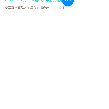
※写真と商品とは異なる場合がございます｡
※店舗により登場時期が前後する場合がござい
ます。
※掲載されている内容は予告なく変更する場合
がございます。
取扱店舗一覧
ブレイクプライズ
HOME
新商品
キャラクター
オリジナルブランド
イベント・キャンペーン
お問合せ
LINK