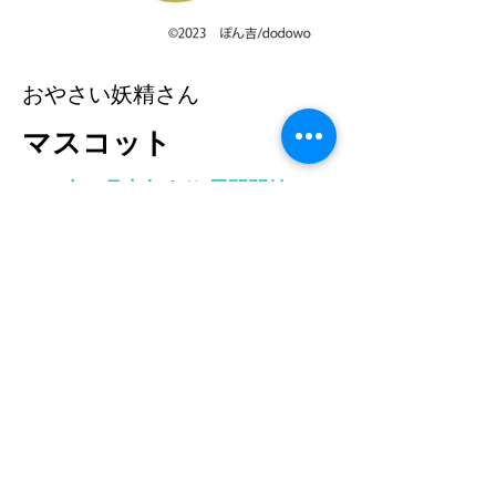
おやさい妖精さん
マスコット
2023年 8月中旬より 展開開始
※写真と商品とは異なる場合がございます｡
※店舗により登場時期が前後する場合がござい
ます。
※掲載されている内容は予告なく変更する場合
がございます。
取扱店舗一覧
ブレイクプライズ
HOME
新商品