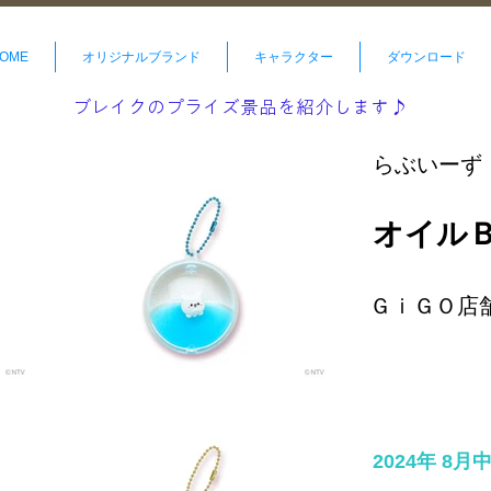
OME
オリジナルブランド
キャラクター
ダウンロード
ブレイクのプライズ景品を紹介します♪
らぶいーず
オイル
ＧｉＧＯ店
2024年 8