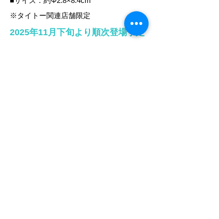
■サイズ：約Φ2.8×8.4cm
※タイトー関連店舗限定
2025年11
月下旬より順次登場予定
※写真と商品とは異なる場合がございます｡
※店舗により登場時期が前後する場合がござい
ます。
※掲載されている内容は予告なく変更する場合
がございます。
取扱店舗一覧
ブレイクプライズ
HOME
新商品
キャラクター
オリジナルブランド
イベント・キャンペーン